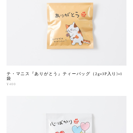
テ・マニス『ありがとう』ティーバッグ（2g×3P入り)×1
袋
¥400