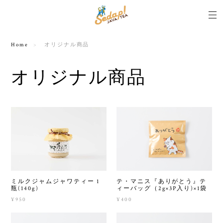
Home
オリジナル商品
オリジナル商品
ミルクジャムジャワティー 1
テ・マニス『ありがとう』テ
瓶(140g)
ィーバッグ（2g×3P入り)×1袋
¥950
¥400