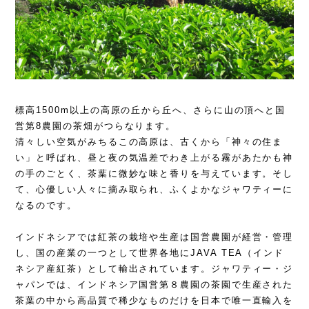
標高1500m以上の高原の丘から丘へ、さらに山の頂へと国
営第8農園の茶畑がつらなります。
清々しい空気がみちるこの高原は、古くから「神々の住ま
い」と呼ばれ、昼と夜の気温差でわき上がる霧があたかも神
の手のごとく、茶葉に微妙な味と香りを与えています。そし
て、心優しい人々に摘み取られ、ふくよかなジャワティーに
なるのです。
インドネシアでは紅茶の栽培や生産は国営農園が経営・管理
し、国の産業の一つとして世界各地にJAVA TEA（インド
ネシア産紅茶）として輸出されています。ジャワティー・ジ
ャパンでは、インドネシア国営第８農園の茶園で生産された
茶葉の中から高品質で稀少なものだけを日本で唯一直輸入を