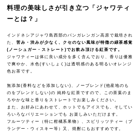
料理の美味しさが引き立つ「ジャワティ
ーとは？」
インドネシアジャワ島西部のパンガレンガン高原で栽培され
た、
苦み・渋みが少なく、クセのない風味が特徴の緑茶感覚
(ノーシュガー・ストレート)でお飲み頂ける紅茶です。
ジャワティーは体に良い成分を多く含んでおり、香りは優雅
で爽やか、水色(すいしょく)は透明感のある明るいオレンジ
色お茶です。
無添加(香料などを添加しない)、ノーブレンド(他産地のも
のをブレンドしない)の 純粋な紅茶ですので、この茶葉のま
ろやかな味と香りをストレートでお楽しみください。
また、お好みにあわせて、ホットでもアイスでも、そしてい
ろいろなバリエーションでも お楽しみいただけます。
フルーツティー（特に柑橘系果物）、スピリッツティー（ブ
ランデー・ウィスキー等）又、焼酎にもおすすめです。